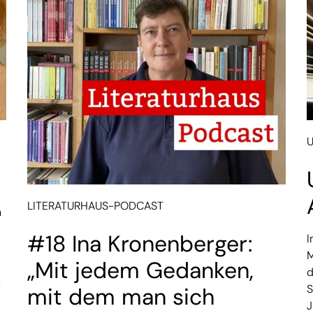
LITERATURHAUS-PODCAST
m
#18 Ina Kronenberger:
I
M
„Mit jedem Gedanken,
d
.
S
mit dem man sich
J