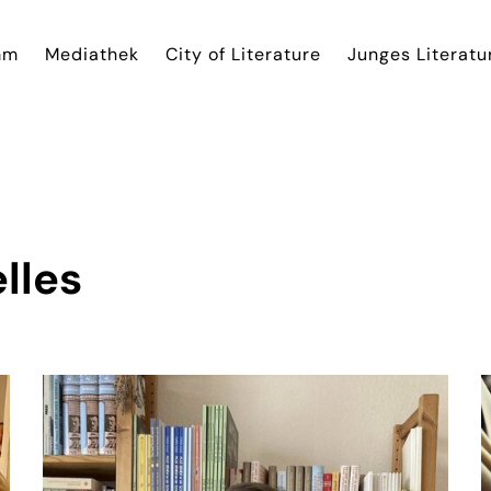
mm
Mediathek
City of Literature
Junges Literatu
lles