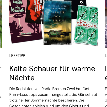
LESETIPP
L
g
Kalte Schauer für warme
Nächte
Die Redaktion von Radio Bremen Zwei hat fünf
E
Krimi-Lesetipps zusammengestellt, die Gänsehaut
v
.
trotz heißer Sommernächte bescheren. Die
d
Geschichten spielen rund um den Globus und
v