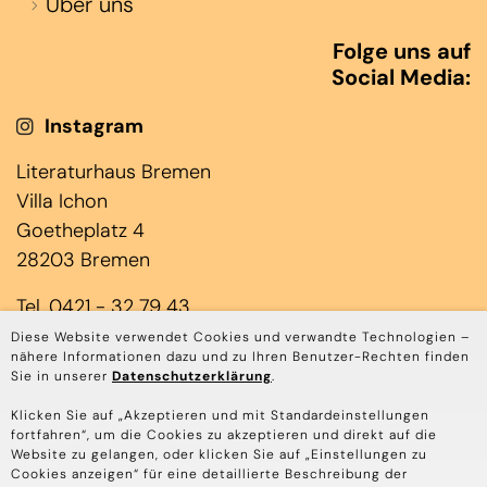
Über uns
Folge uns auf
Social Media:
Instagram
Literaturhaus Bremen
Villa Ichon
Goetheplatz 4
28203 Bremen
Tel. 0421 - 32 79 43
(Jens Laloire & Janin Rominger)
Diese Website verwendet Cookies und verwandte Technologien –
nähere Informationen dazu und zu Ihren Benutzer-Rechten finden
Mo bis Do 10.00 – 17.00 Uhr
Sie in unserer
Datenschutzerklärung
.
Tel. 0421 - 45 85 3939
Klicken Sie auf „Akzeptieren und mit Standardeinstellungen
fortfahren“, um die Cookies zu akzeptieren und direkt auf die
(Annika Depping & Stephanie Schaefers)
Website zu gelangen, oder klicken Sie auf „Einstellungen zu
Mo bis Do 10.00 - 14.00 Uhr
Cookies anzeigen“ für eine detaillierte Beschreibung der