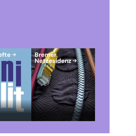
efte
Bremer
Netzesidenz