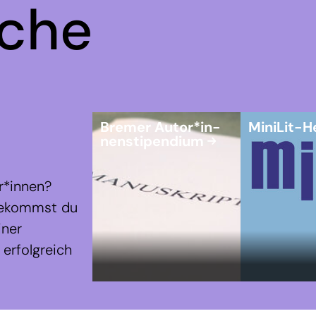
iche
Bremer Autor*in-
MiniLit-H
nenstipendium
r*innen?
 bekommst du
iner
erfolgreich