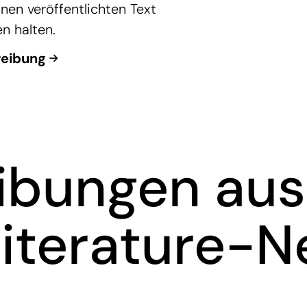
inen veröffentlichten Text
n halten.
reibung
ibungen au
Literature-N