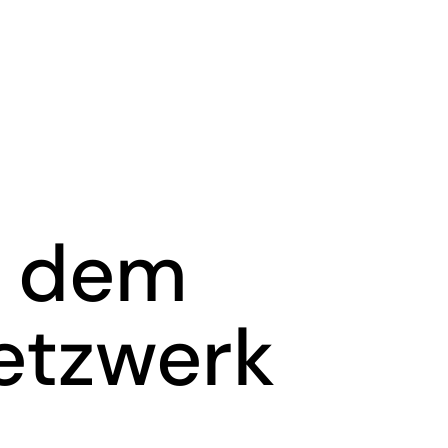
s dem
etzwerk