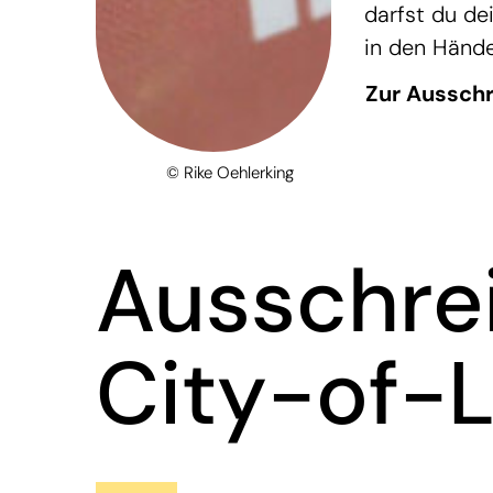
darfst du de
in den Hände
Zur Aussch
© Rike Oehlerking
Ausschre
City-of-