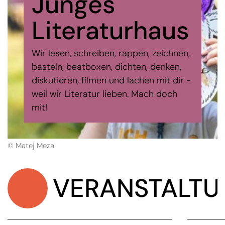
Junges
Literatur
haus
Wir lesen, schreiben, rappen, zeichnen,
basteln, beatboxen, dichten, denken,
diskutieren, filmen und lachen mit dir -
weil wir Literatur lieben. Mach doch
mit!
© Matej Meza
VERANSTALT