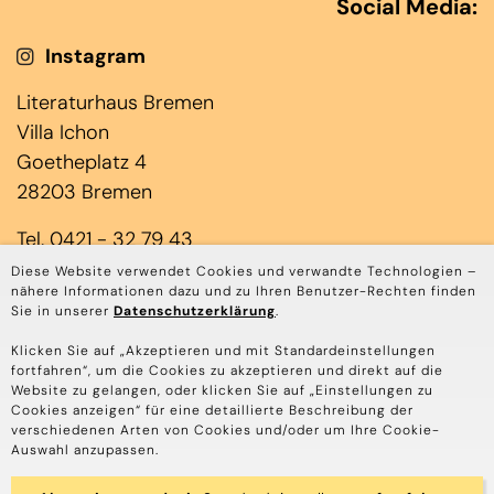
Social Media:
Instagram
Literaturhaus Bremen
Villa Ichon
Goetheplatz 4
28203 Bremen
Tel. 0421 - 32 79 43
(Jens Laloire & Janin Rominger)
Diese Website verwendet Cookies und verwandte Technologien –
nähere Informationen dazu und zu Ihren Benutzer-Rechten finden
Mo bis Do 10.00 – 17.00 Uhr
Sie in unserer
Datenschutzerklärung
.
Tel. 0421 - 45 85 3939
Klicken Sie auf „Akzeptieren und mit Standardeinstellungen
fortfahren“, um die Cookies zu akzeptieren und direkt auf die
(Annika Depping & Stephanie Schaefers)
Website zu gelangen, oder klicken Sie auf „Einstellungen zu
Mo bis Do 10.00 - 14.00 Uhr
Cookies anzeigen“ für eine detaillierte Beschreibung der
verschiedenen Arten von Cookies und/oder um Ihre Cookie-
Auswahl anzupassen.
© Literaturhaus Bremen