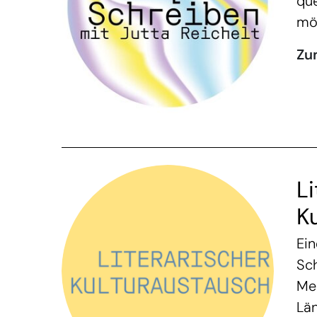
qu
mö
Zu
Li
K
Ein
Sch
Me
Län