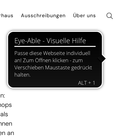
rhaus
Ausschreibungen
Über uns
n:
hops
als
innen
en an