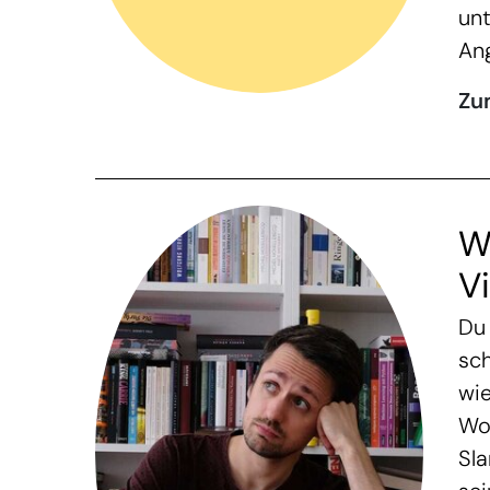
unt
Ang
Zu
W
V
Du 
sch
wie
Wor
Sla