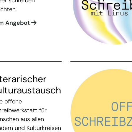
eer schreiben
chten.
m Angebot
terarischer
ulturaustausch
e offene
reibwerkstatt für
nschen aus allen
dern und Kulturkreisen