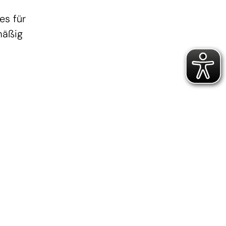
es für
mäßig