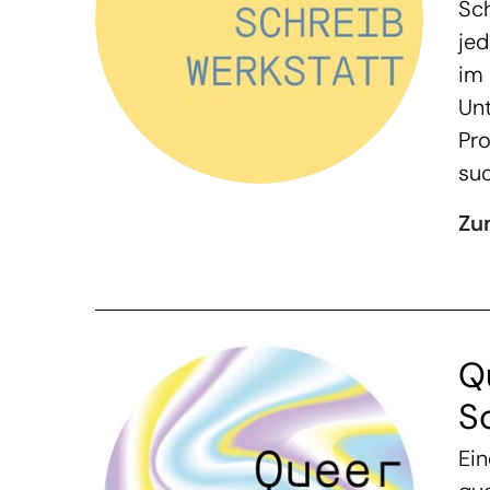
Sch
je
im 
Unt
Pr
su
Zu
Q
S
Ein