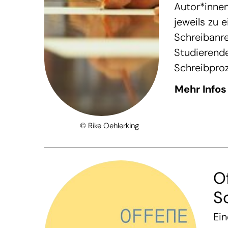
Autor*inne
jeweils zu
Schreibanr
Studierend
Schreibproz
Mehr Infos
© Rike Oehlerking
O
S
Ein