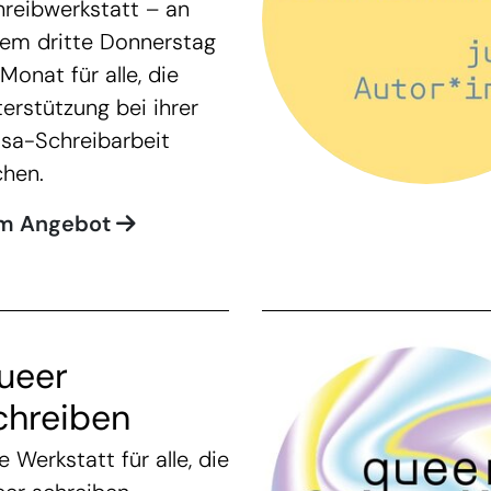
reibwerkstatt – an
dem dritte Donnerstag
Monat für alle, die
erstützung bei ihrer
osa-Schreibarbeit
chen.
m Angebot
ueer
chreiben
e Werkstatt für alle, die