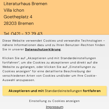
Literaturhaus Bremen
Villa Ichon
Goetheplatz 4
28203 Bremen
Tel. 0421 - 32 79 43
(Jens Laloire & Janin Rominger)
Diese Website verwendet Cookies und verwandte Technologien –
nähere Informationen dazu und zu Ihren Benutzer-Rechten finden
Mo bis Do 10.00 – 17.00 Uhr
Sie in unserer
Datenschutzerklärung
.
Tel. 0421 - 45 85 3939
Klicken Sie auf „Akzeptieren und mit Standardeinstellungen
fortfahren“, um die Cookies zu akzeptieren und direkt auf die
(Annika Depping & Stephanie Schaefers)
Website zu gelangen, oder klicken Sie auf „Einstellungen zu
Mo bis Do 10.00 - 14.00 Uhr
Cookies anzeigen“ für eine detaillierte Beschreibung der
verschiedenen Arten von Cookies und/oder um Ihre Cookie-
Auswahl anzupassen.
© Literaturhaus Bremen
Akzeptieren und mit
Standardeinstellungen
fortfahren
Impressum
Datenschutz
Einstellung zu Cookies anzeigen
Impressum