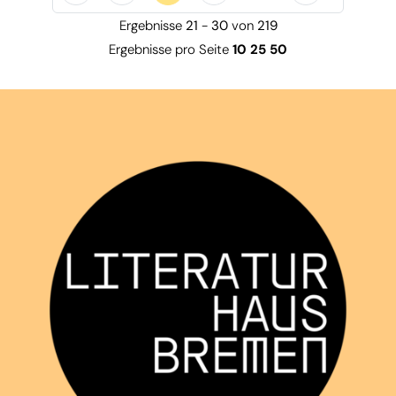
Ergebnisse
21
-
30
von
219
Ergebnisse pro Seite
10
25
50