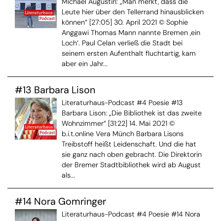
Michael Augustin: „Man merkt, dass die
Leute hier über den Tellerrand hinausblicken
können“ [27:05] 30. April 2021 © Sophie
Anggawi Thomas Mann nannte Bremen ‚ein
Loch‘. Paul Celan verließ die Stadt bei
seinem ersten Aufenthalt fluchtartig, kam
aber ein Jahr...
#13 Barbara Lison
Literaturhaus-Podcast #4 Poesie #13
Barbara Lison: „Die Bibliothek ist das zweite
Wohnzimmer“ [31:22] 14. Mai 2021 ©
b.i.t.online Vera Münch Barbara Lisons
Treibstoff heißt Leidenschaft. Und die hat
sie ganz nach oben gebracht. Die Direktorin
der Bremer Stadtbibliothek wird ab August
als...
#14 Nora Gomringer
Literaturhaus-Podcast #4 Poesie #14 Nora