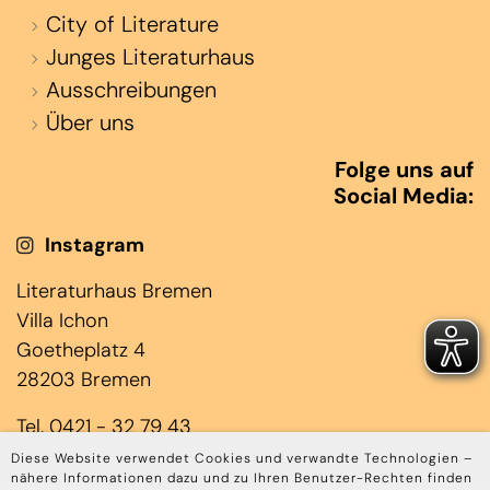
City of Literature
Junges Literaturhaus
Ausschreibungen
Über uns
Folge uns auf
Social Media:
Instagram
Literaturhaus Bremen
Villa Ichon
Goetheplatz 4
28203 Bremen
Tel. 0421 - 32 79 43
(Jens Laloire & Janin Rominger)
Diese Website verwendet Cookies und verwandte Technologien –
nähere Informationen dazu und zu Ihren Benutzer-Rechten finden
Mo bis Do 10.00 – 17.00 Uhr