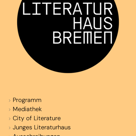
Programm
Mediathek
City of Literature
Junges Literaturhaus