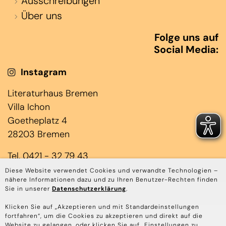
Ausschreibungen
Über uns
Folge uns auf
Social Media:
Instagram
Literaturhaus Bremen
Villa Ichon
Goetheplatz 4
28203 Bremen
Tel. 0421 - 32 79 43
(Jens Laloire & Janin Rominger)
Diese Website verwendet Cookies und verwandte Technologien –
nähere Informationen dazu und zu Ihren Benutzer-Rechten finden
Mo bis Do 10.00 – 17.00 Uhr
Sie in unserer
Datenschutzerklärung
.
Tel. 0421 - 45 85 3939
Klicken Sie auf „Akzeptieren und mit Standardeinstellungen
fortfahren“, um die Cookies zu akzeptieren und direkt auf die
(Annika Depping & Stephanie Schaefers)
Website zu gelangen, oder klicken Sie auf „Einstellungen zu