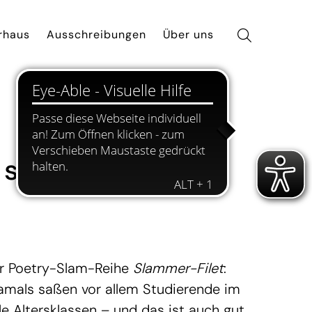
rhaus
Ausschreibungen
Über uns
ein“ [27:31]
er Poetry-Slam-Reihe
Slammer-Filet
:
amals saßen vor allem Studierende im
le Altersklassen – und das ist auch gut