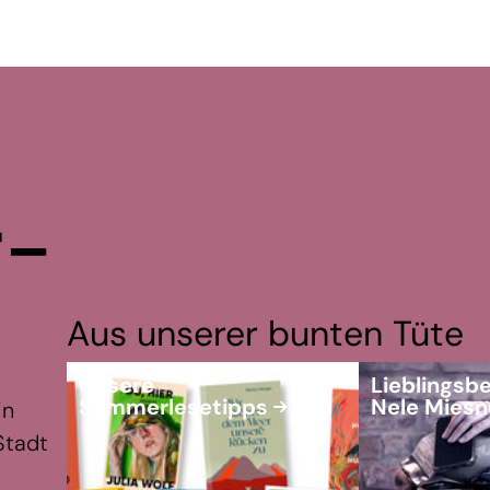
r­
Aus unserer bunten Tüte
Unsere
Lieblingsbe
Sommerlesetipps
Nele Miesn
in
Stadt