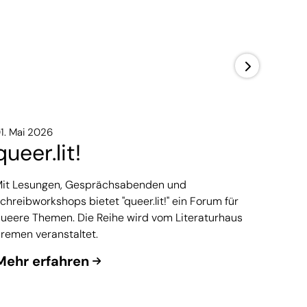
20. Juli
#53
1. Mai 2026
queer.lit!
In Folg
it Lesungen, Gesprächsabenden und
Literat
chreibworkshops bietet "queer.lit!" ein Forum für
der Aut
ueere Themen. Die Reihe wird vom Literaturhaus
spricht 
remen veranstaltet.
Histori
Mehr erfahren
Zur F