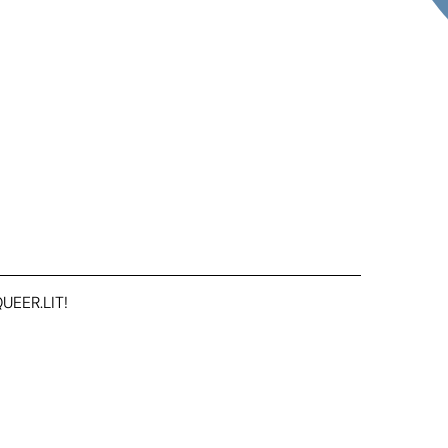
UEER.LIT!
SCHREI