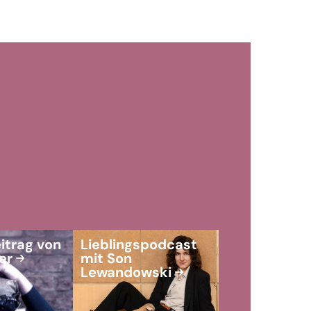
itrag von
Lieblingspodcast
er
mit Son
Lewandowski