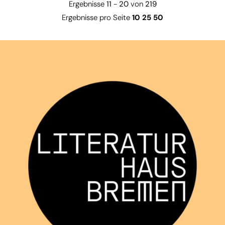
Ergebnisse
11
-
20
von
219
Ergebnisse pro Seite
10
25
50