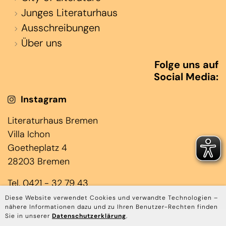
Junges Literaturhaus
Ausschreibungen
Über uns
Folge uns auf
Social Media:
Instagram
Literaturhaus Bremen
Villa Ichon
Goetheplatz 4
28203 Bremen
Tel. 0421 - 32 79 43
(Jens Laloire & Janin Rominger)
Diese Website verwendet Cookies und verwandte Technologien –
nähere Informationen dazu und zu Ihren Benutzer-Rechten finden
Mo bis Do 10.00 – 17.00 Uhr
Sie in unserer
Datenschutzerklärung
.