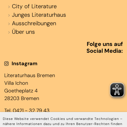
City of Literature
Junges Literaturhaus
Ausschreibungen
Über uns
Folge uns auf
Social Media:
Instagram
Literaturhaus Bremen
Villa Ichon
Goetheplatz 4
28203 Bremen
Tel. 0421 - 32 79 43
(Jens Laloire & Janin Rominger)
Diese Website verwendet Cookies und verwandte Technologien –
nähere Informationen dazu und zu Ihren Benutzer-Rechten finden
Mo bis Do 10.00 – 17.00 Uhr